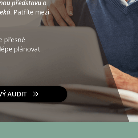
nou představu o
čeká
. Patříte mezi
te přesné
lépe plánovat
Ý AUDIT