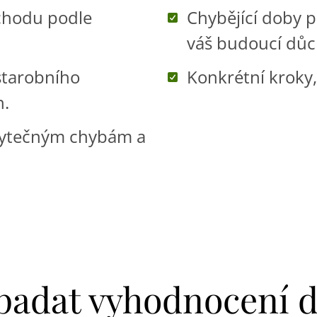
chodu podle
Chybějící doby p
váš budoucí důc
starobního
Konkrétní kroky,
h.
zbytečným chybám a
ypadat vyhodnocení 