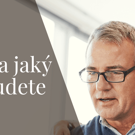
a jaký
udete