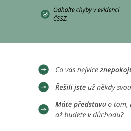
Odhalte chyby v evidenci
ČSSZ.
Co vás nejvíce
znepokoj
Řešili jste
už někdy svou
Máte představu
o tom,
až budete v důchodu?