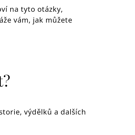
ví na tyto otázky,
áže vám, jak můžete
t?
torie, výdělků a dalších