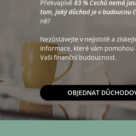
Překvapivě
83 % Čechů nemá jas
tom, jaký důchod je v budoucnu 
ně?
Nezůstávejte v nejistotě a získej
informace, které vám pomohou 
Vaši finanční budoucnost.
OBJEDNAT DŮCHODOV