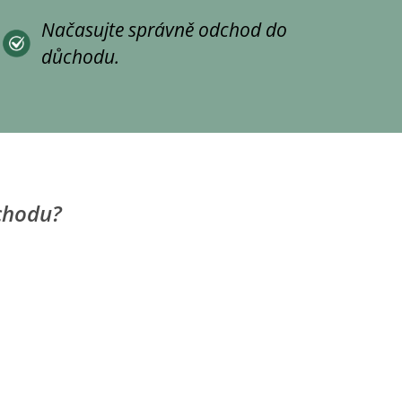
Načasujte správně odchod do
důchodu.
chodu?