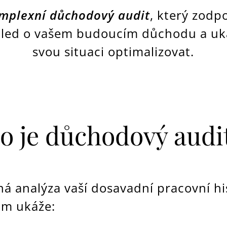
mplexní důchodový audit
, který zodpo
hled o vašem budoucím důchodu a uk
svou situaci optimalizovat.
o je důchodový audi
 analýza vaší dosavadní pracovní his
ám ukáže: