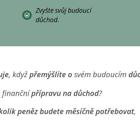
Zvyšte svůj budoucí
důchod.
uje
, když
přemýšlíte
o
svém budoucím
dů
 finanční
přípravu na důchod
?
kolik peněz budete měsíčně potřebovat
,