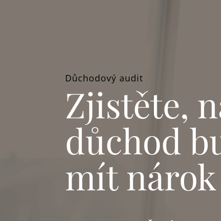
Důchodový audit
Zjistěte, n
důchod b
mít nárok