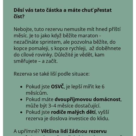
Děsí vás tato částka a máte chuť přestat
číst?
Nebojte, tuto rezervu nemusíte mít hned příští
měsíc. Je to jako když běžíte maraton -
nezačínáte sprintem, ale pozvolna běžíte, do
kopce pomaleji, s kopce rychleji, až doběhnete
do cílové rovinky. Důležité je vědět, kam
směřujete – a začít.
Rezerva se také liší podle situace:
Pokud jste
OSVČ
, je lepší mířit ke 6
měsícům.
Pokud máte
dvoupříjmovou domácnost
,
může být 3–4 měsíce dostačující.
Pokud jste
rodiče malých dětí
, vyšší
rezerva je doslova investice do klidu.
A upřímně?
Většina lidí žádnou rezervu