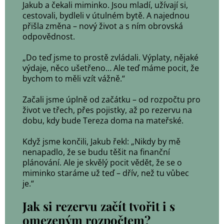
Jakub a čekali miminko. Jsou mladí, užívají si,
cestovali, bydleli v útulném bytě. A najednou
přišla změna – nový život a s ním obrovská
odpovědnost.
„Do teď jsme to prostě zvládali. Výplaty, nějaké
výdaje, něco ušetřeno… Ale teď máme pocit, že
bychom to měli vzít vážně.“
Začali jsme úplně od začátku – od rozpočtu pro
život ve třech, přes pojistky, až po rezervu na
dobu, kdy bude Tereza doma na mateřské.
Když jsme končili, Jakub řekl: „Nikdy by mě
nenapadlo, že se budu těšit na finanční
plánování. Ale je skvělý pocit vědět, že se o
miminko staráme už teď – dřív, než tu vůbec
je.“
Jak si rezervu začít tvořit i s
omezeným rozpočtem?