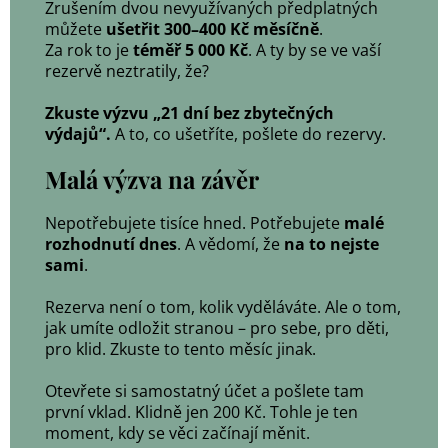
Zrušením dvou nevyužívaných předplatných
můžete
ušetřit 300–400 Kč měsíčně
.
Za rok to je
téměř 5 000 Kč
. A ty by se ve vaší
rezervě neztratily, že?
Zkuste výzvu „21 dní bez zbytečných
výdajů“.
A to, co ušetříte, pošlete do rezervy.
Malá výzva na závěr
Nepotřebujete tisíce hned. Potřebujete
malé
rozhodnutí dnes
. A vědomí, že
na to nejste
sami
.
Rezerva není o tom, kolik vyděláváte. Ale o tom,
jak umíte odložit stranou – pro sebe, pro děti,
pro klid. Zkuste to tento měsíc jinak.
Otevřete si samostatný účet a pošlete tam
první vklad. Klidně jen 200 Kč. Tohle je ten
moment, kdy se věci začínají měnit.