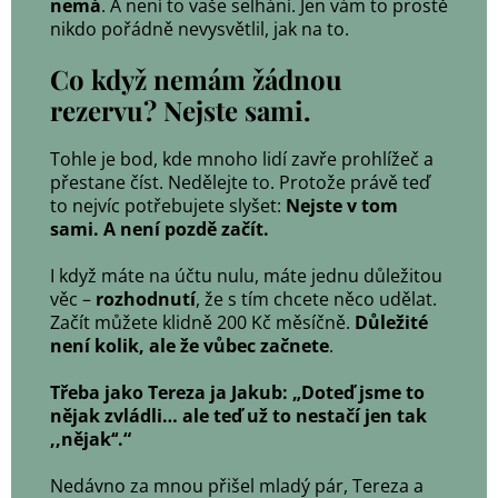
nemá
. A není to vaše selhání. Jen vám to prostě
nikdo pořádně nevysvětlil, jak na to.
Co když nemám žádnou
rezervu? Nejste sami.
Tohle je bod, kde mnoho lidí zavře prohlížeč a
přestane číst. Nedělejte to. Protože právě teď
to nejvíc potřebujete slyšet:
Nejste v tom
sami. A není pozdě začít.
I když máte na účtu nulu, máte jednu důležitou
věc –
rozhodnutí
, že s tím chcete něco udělat.
Začít můžete klidně 200 Kč měsíčně.
Důležité
není kolik, ale že vůbec začnete
.
Třeba jako Tereza ja Jakub: „Doteď jsme to
nějak zvládli… ale teď už to nestačí jen tak
‚‚nějak‘‘.“
Nedávno za mnou přišel mladý pár, Tereza a