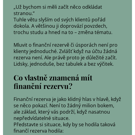
„Už bychom si měli začít něco odkládat
stranou.“
Tuhle větu slyším od svých klientů pořád
dokola. A většinou ji doprovází povzdech,
trochu studu a hned na to – změna tématu.
Mluvit o finanční rezervě či úsporách není pro
klienty jednoduché. Zvlášť když na účtu žádná
rezerva není. Ale právě proto je důležité začít.
Lidsky, jednoduše, bez tabulek a bez výčitek.
Co vlastně znamená mít
finanční rezervu?
Finanční rezerva je jako klidný hlas v hlavě, když
se něco pokazí. Není to žádný milion bokem,
ale základ, který vás podrží, když nasatnou
nepředvídatelné situace.
Představte si situace, kdy by se hodila taková
finančí rezerva hodila: