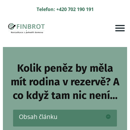
Telefon: +420 702 190 191
Kolik peněz by měla
mít rodina v rezervě? A
co když tam nic není…
Obsah článku