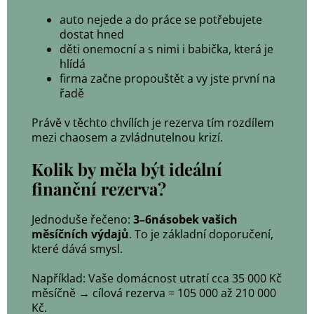
auto nejede a do práce se potřebujete
dostat hned
děti onemocní a s nimi i babička, která je
hlídá
firma začne propouštět a vy jste první na
řadě
Právě v těchto chvílích je rezerva tím rozdílem
mezi chaosem a zvládnutelnou krizí.
Kolik by měla být ideální
finanční rezerva?
Jednoduše řečeno:
3–6násobek vašich
měsíčních výdajů
. To je základní doporučení,
které dává smysl.
Například: Vaše domácnost utratí cca 35 000 Kč
měsíčně → cílová rezerva = 105 000 až 210 000
Kč.